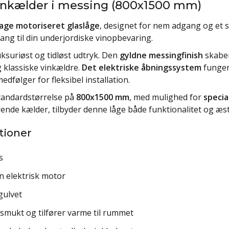
 vinkælder i messing (800x1500 mm)
age motoriseret glaslåge
, designet for nem adgang og et s
gang til din underjordiske vinopbevaring.
 luksuriøst og tidløst udtryk. Den
gyldne messingfinish
skaber
g klassiske vinkældre.
Det elektriske åbningssystem
funger
edfølger for fleksibel installation.
tandardstørrelse på
800x1500 mm
, med mulighed for
specia
ende kælder, tilbyder denne låge både funktionalitet og æst
tioner
s
 elektrisk motor
gulvet
t smukt og tilfører varme til rummet