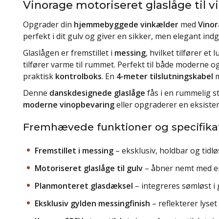
Vinorage motoriseret glaslåge til
Opgrader din
hjemmebyggede vinkælder
med
Vinor
perfekt i dit gulv og giver en sikker, men elegant ind
Glaslågen er fremstillet i
messing
, hvilket tilfører et
tilfører varme til rummet. Perfekt til både moderne o
praktisk
kontrolboks
. En
4-meter tilslutningskabel
m
Denne
danskdesignede glaslåge
fås i en rummelig s
moderne vinopbevaring
eller opgraderer en eksister
Fremhævede funktioner og specifika
Fremstillet i messing
– eksklusiv, holdbar og tidlø
Motoriseret glaslåge til gulv
– åbner nemt med en
Planmonteret glasdæksel
– integreres sømløst i 
Eksklusiv gylden messingfinish
– reflekterer lyse