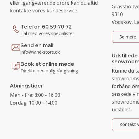
eller igangværende ordre kan du altid
Gravsholtve
kontakte vores kundeservice.
9310
Vodskov, L
Telefon 60 59 70 72
Tal med vores specialister
Se mere
Send en mail
info@wine-store.dk
Udstillede
showroom
Book et online møde
Kunne du t
Direkte personlig rådgivning
showrooms?
Abningstider
forhånd om 
ønskede vin
Man - Fre: 8:00 - 16:00
showroomet,
Lørdag: 10:00 - 14:00
udstillet.
Kontakt v