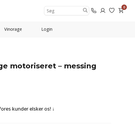
0
Vinorage
Login
ge motoriseret – messing
 Vores kunder elsker os!