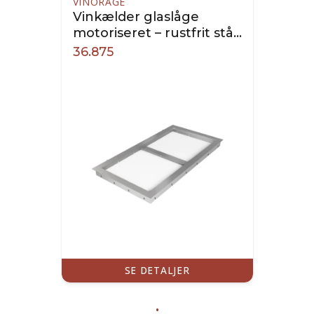
VINORAGE
Vinkælder glaslåge
motoriseret – rustfrit stål
(640x1000 mm)
36.875
SE DETALJER