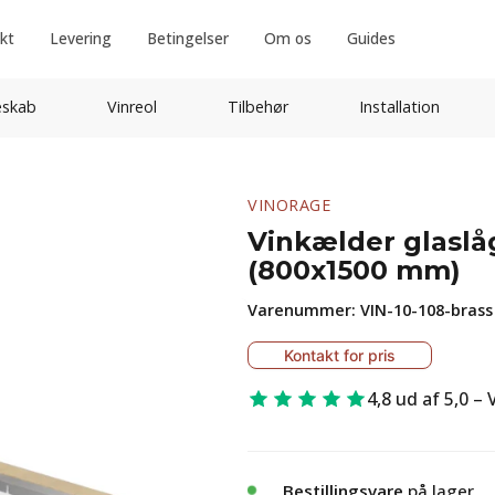
kt
Levering
Betingelser
Om os
Guides
eskab
Vinreol
Tilbehør
Installation
VINORAGE
Vinkælder glaslå
(800x1500 mm)
Varenummer:
VIN-10-108-brass
Kontakt for pris
4,8 ud af 5,0 –
Bestillingsvare
på lager