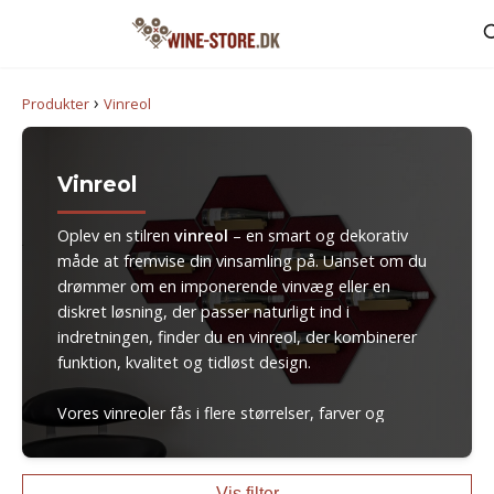
›
Produkter
Vinreol
Vinreol
Oplev en stilren
vinreol
– en smart og dekorativ
måde at fremvise din vinsamling på. Uanset om du
drømmer om en imponerende vinvæg eller en
diskret løsning, der passer naturligt ind i
indretningen, finder du en vinreol, der kombinerer
funktion, kvalitet og tidløst design.
Vores vinreoler fås i flere størrelser, farver og
materialer – så du nemt kan tilpasse udtrykket til
dit hjem.
Vis filter