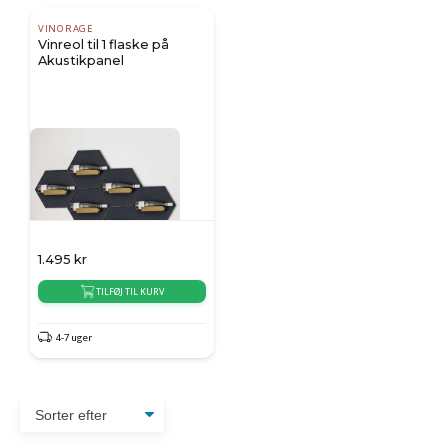
VINORAGE
Vinreol til 1 flaske på
Akustikpanel
1.495
kr
TILFØJ TIL KURV
4-7 uger