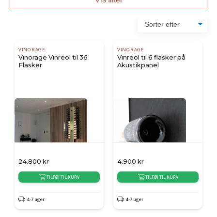
VINORAGE
VINORAGE
Vinorage Vinreol til 36
Vinreol til 6 flasker på
Flasker
Akustikpanel
24.800
kr
4.900
kr
TILFØJ TIL KURV
TILFØJ TIL KURV
4-7 uger
4-7 uger