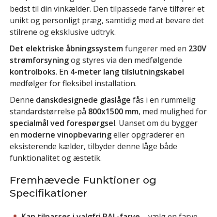
bedst til din vinkælder. Den tilpassede farve tilfører et
unikt og personligt præg, samtidig med at bevare det
stilrene og eksklusive udtryk.
Det elektriske åbningssystem
fungerer med en
230V
strømforsyning
og styres via den medfølgende
kontrolboks
. En
4-meter lang tilslutningskabel
medfølger for fleksibel installation.
Denne
danskdesignede glaslåge
fås i en rummelig
standardstørrelse på
800x1500 mm
, med mulighed for
specialmål ved forespørgsel
. Uanset om du bygger
en
moderne vinopbevaring
eller opgraderer en
eksisterende kælder, tilbyder denne låge både
funktionalitet og æstetik.
Fremhævede Funktioner og
Specifikationer
Kan tilpasses i valgfri RAL-farve
– vælg en farve,