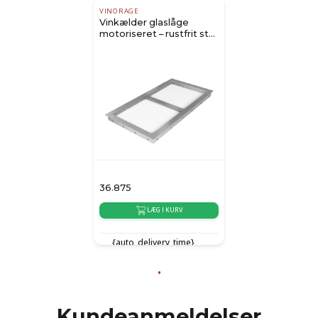
VINORAGE
Vinkælder glaslåge
motoriseret – rustfrit stål
(640x1000 mm)
36.875
LÆG I KURV
{auto_delivery_time}
Kundeanmeldelser