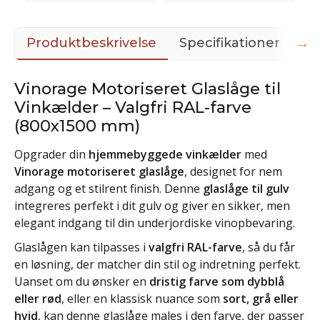
→
Produktbeskrivelse
Specifikationer
Do
Vinorage Motoriseret Glaslåge til
Vinkælder – Valgfri RAL-farve
(800x1500 mm)
Opgrader din
hjemmebyggede vinkælder
med
Vinorage motoriseret glaslåge
, designet for nem
adgang og et stilrent finish. Denne
glaslåge til gulv
integreres perfekt i dit gulv og giver en sikker, men
elegant indgang til din underjordiske vinopbevaring.
Glaslågen kan tilpasses i
valgfri RAL-farve
, så du får
en løsning, der matcher din stil og indretning perfekt.
Uanset om du ønsker en
dristig farve som dybblå
eller rød
, eller en klassisk nuance som
sort, grå eller
hvid
, kan denne glaslåge males i den farve, der passer