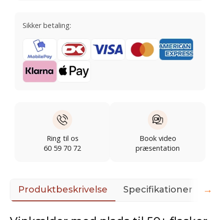
Sikker betaling:
Ring til os
Book video
60 59 70 72
præsentation
→
Produktbeskrivelse
Specifikationer
3D