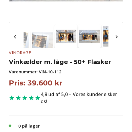
VINORAGE
Vinkælder m. låge - 50+ Flasker
Varenummer:
VIN-10-112
Pris:
39.600
kr
4,8 ud af 5,0 – Vores kunder elsker
os!
0
på lager