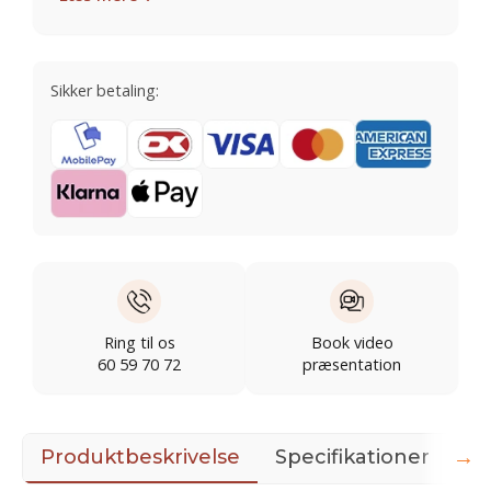
Sikker betaling:
Ring til os
Book video
60 59 70 72
præsentation
→
Produktbeskrivelse
Specifikationer
Il