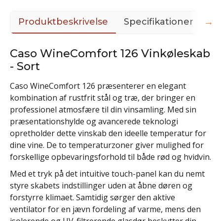
→
Produktbeskrivelse
Specifikationer
Il
Caso WineComfort 126 Vinkøleskab
- Sort
Caso WineComfort 126 præsenterer en elegant
kombination af rustfrit stål og træ, der bringer en
professionel atmosfære til din vinsamling. Med sin
præsentationshylde og avancerede teknologi
opretholder dette vinskab den ideelle temperatur for
dine vine. De to temperaturzoner giver mulighed for
forskellige opbevaringsforhold til både rød og hvidvin.
Med et tryk på det intuitive touch-panel kan du nemt
styre skabets indstillinger uden at åbne døren og
forstyrre klimaet. Samtidig sørger den aktive
ventilator for en jævn fordeling af varme, mens den
isolerende og UV-filtrerende glasdør beskytter din