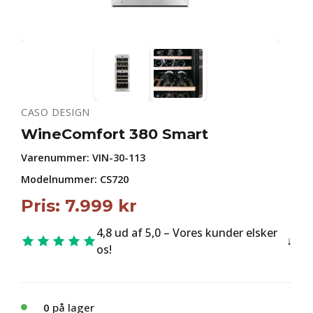
CASO DESIGN
WineComfort 380 Smart
Varenummer:
VIN-30-113
Modelnummer: CS720
Pris:
7.999
kr
4,8 ud af 5,0 – Vores kunder elsker
os!
0
på lager