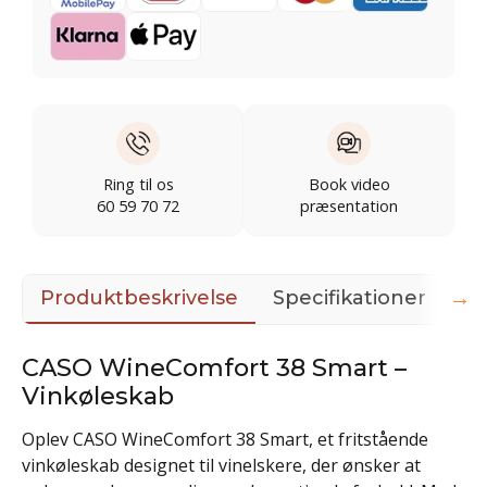
Ring til os
Book video
60 59 70 72
præsentation
→
Produktbeskrivelse
Specifikationer
Do
CASO WineComfort 38 Smart –
Vinkøleskab
Oplev CASO WineComfort 38 Smart, et fritstående
vinkøleskab designet til vinelskere, der ønsker at