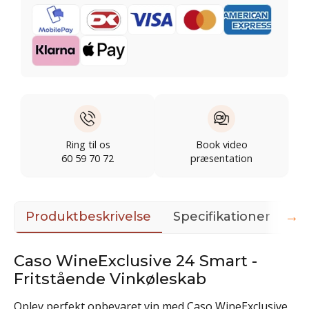
Ring til os
Book video
60 59 70 72
præsentation
→
Produktbeskrivelse
Specifikationer
Do
Caso WineExclusive 24 Smart -
Fritstående Vinkøleskab
Oplev perfekt opbevaret vin med Caso WineExclusive